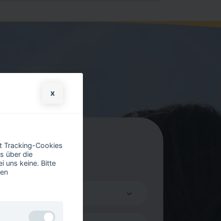
x
it Tracking-Cookies
s über die
 uns keine. Bitte
ren