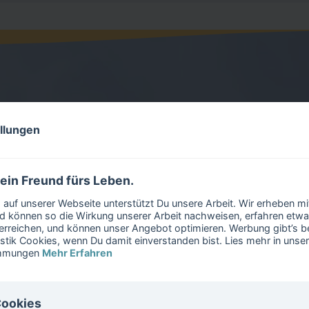
 erkenne ich eine PTBS?
ellungen
 ein Freund fürs Leben.
ptmerkmale
auf unserer Webseite unterstützt Du unsere Arbeit. Wir erheben m
 können so die Wirkung unserer Arbeit nachweisen, erfahren etwa
erreichen, und können unser Angebot optimieren. Werbung gibt’s bei
e Merkmale treten bei fast allen Menschen mit PTBS auf:
istik Cookies, wenn Du damit einverstanden bist. Lies mehr in unse
immungen
Mehr Erfahren
iedererleben
Cookies