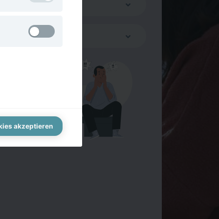
n nicht
ebung um einen herum
Type
hung zu
Permanent cookie
Type
an eine
Permanent cookie
Permanent cookie
kies akzeptieren
Permanent cookie