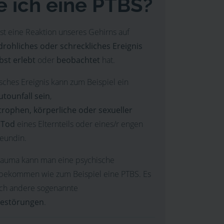
 ich eine PTBS?
st eine Reaktion unseres Gehirns auf
drohliches oder schreckliches Ereignis
bst erlebt
oder
beobachtet
hat.
sches Ereignis kann zum Beispiel ein
tounfall sein
,
trophen,
körperliche oder sexueller
r
Tod
eines Elternteils oder eines/r engen
eundin.
rauma kann man eine psychische
bekommen wie zum Beispiel eine PTBS. Es
uch andere sogenannte
gestörungen
.