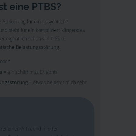
st eine PTBS?
e Abkürzung für eine psychische
nd steht für ein kompliziert klingendes
er eigentlich schon viel erklärt:
tische Belastungsstörung
.
 nach
ma
= ein schlimmes Erlebnis
ungsstörung
= etwas belastet mich sehr
bei einem/r Freund:in oder