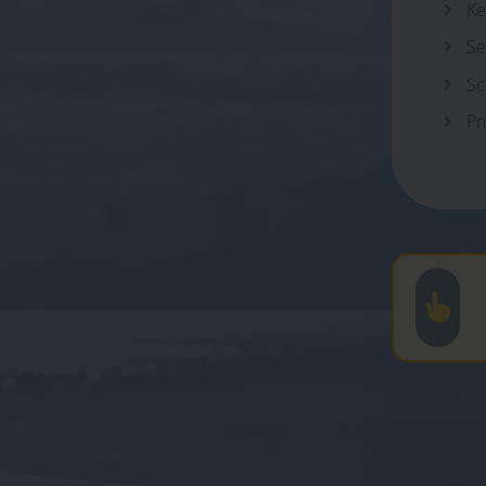
Ke
Se
Sc
Pr