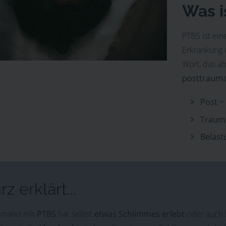
Was i
PTBS ist ein
Erkrankung u
Wort, das ab
posttrauma
Post
=
Trau
Belast
rz erklärt...
mand mit
PTBS
hat selbst
etwas Schlimmes erlebt
oder auch 