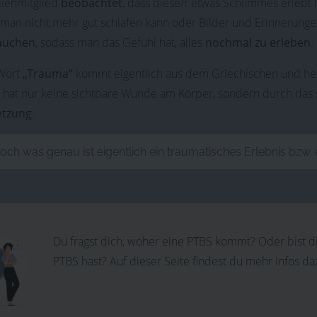
lienmitglied
beobachtet
, dass diese/r etwas Schlimmes erlebt 
 man nicht mehr gut schlafen kann oder Bilder und Erinnerunge
auchen
, sodass man das Gefühl hat, alles
nochmal zu erleben
.
Wort
„Trauma“
kommt eigentlich aus dem Griechischen und hei
 hat nur keine sichtbare Wunde am Körper, sondern durch das
etzung
.
och was genau ist eigentlich ein traumatisches Erlebnis bzw.
Du fragst dich, woher eine PTBS kommt? Oder bist di
PTBS hast? Auf dieser Seite findest du mehr Infos da