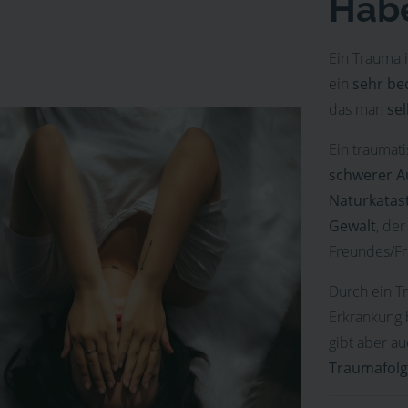
Habe
Ein Trauma i
ein
sehr be
das man
sel
Ein traumati
schwerer Au
Naturkatas
Gewalt
, de
Freundes/Fr
Durch ein T
Erkrankung 
gibt aber a
Traumafol