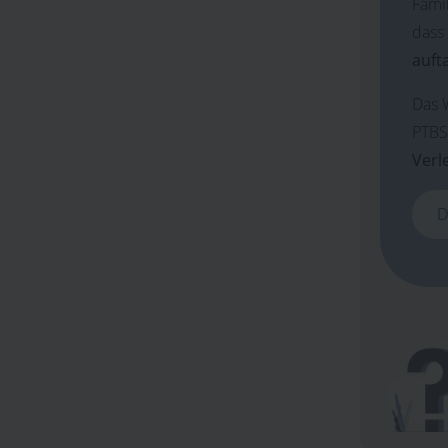
Fami
dass
auft
Das 
PTBS
Verl
D