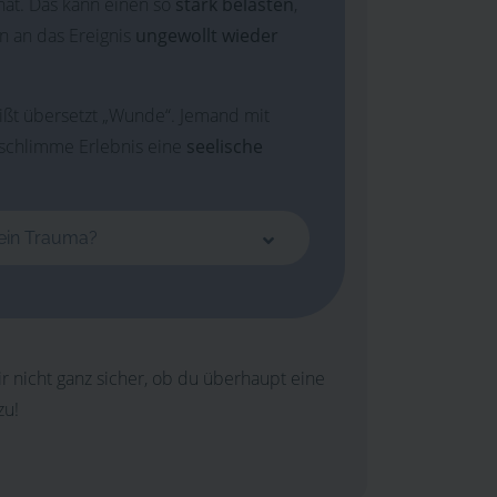
hat. Das kann einen so
stark belasten
,
n an das Ereignis
ungewollt wieder
ßt übersetzt „Wunde“. Jemand mit
 schlimme Erlebnis eine
seelische
 ein Trauma?
r nicht ganz sicher, ob du überhaupt eine
zu!