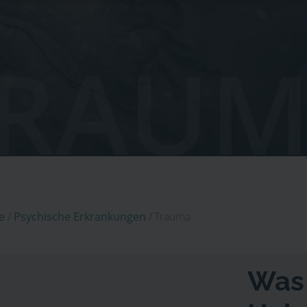
RAUM
e
/
Psychische Erkrankungen
/
Trauma
Was 