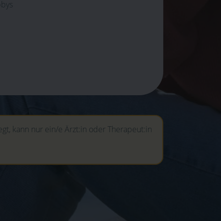
bbys
gt, kann nur ein/e Ärzt:in oder Therapeut:in