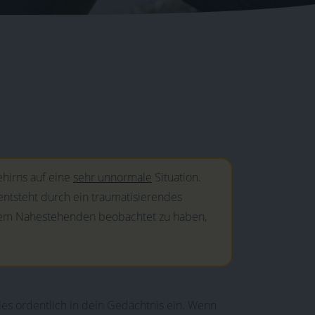
ehirns auf eine
sehr unnormale
Situation.
 entsteht durch ein traumatisierendes
ndem Nahestehenden beobachtet zu haben,
lles ordentlich in dein Gedächtnis ein. Wenn