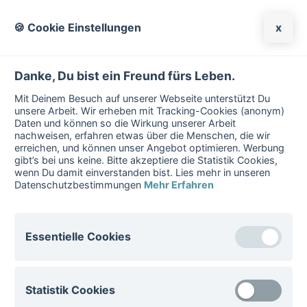
🍪 Cookie Einstellungen
x
ADHS
Danke, Du bist ein Freund fürs Leben.
Mit Deinem Besuch auf unserer Webseite unterstützt Du
unsere Arbeit. Wir erheben mit Tracking-Cookies (anonym)
Daten und können so die Wirkung unserer Arbeit
nachweisen, erfahren etwas über die Menschen, die wir
erreichen, und können unser Angebot optimieren. Werbung
gibt’s bei uns keine. Bitte akzeptiere die Statistik Cookies,
wenn Du damit einverstanden bist. Lies mehr in unseren
Datenschutzbestimmungen
Mehr Erfahren
Essentielle Cookies
Essentielle Cookies sind für den Betrieb der Website
Startseite
/
Psychische Erkrankungen
/
ADHS
Statistik Cookies
notwenig. Diese Cookies können nicht deaktiviert
werden.