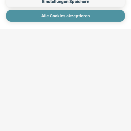
Einstellungen Speichern
Einstellungen
Alle Cookies akzeptieren
Initiale Förderung durch:
Hilfe finden
Soforthilfe