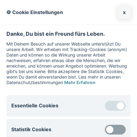
🍪 Cookie Einstellungen
x
Danke, Du bist ein Freund fürs Leben.
Erfahre mit dem
Mit Deinem Besuch auf unserer Webseite unterstützt Du
unsere Arbeit. Wir erheben mit Tracking-Cookies (anonym)
Wegweiser-Quiz
Daten und können so die Wirkung unserer Arbeit
nachweisen, erfahren etwas über die Menschen, die wir
welche psychischen
erreichen, und können unser Angebot optimieren. Werbung
gibt’s bei uns keine. Bitte akzeptiere die Statistik Cookies,
Erkrankungen dich
wenn Du damit einverstanden bist. Lies mehr in unseren
Datenschutzbestimmungen
Mehr Erfahren
interessieren könnten
Essentielle Cookies
Essentielle Cookies sind für den Betrieb der Website
Statistik Cookies
notwenig. Diese Cookies können nicht deaktiviert
werden.