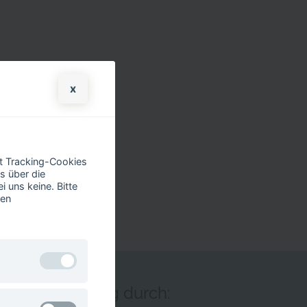
x
it Tracking-Cookies
s über die
 uns keine. Bitte
ren
nitiale Förderung durch:
n nicht