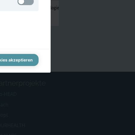
Type
hung zu
Permanent cookie
Type
Permanent cookie
Permanent cookie
kies akzeptieren
Permanent cookie
artnerprojekte
o-HEAD
ach
opt
OURHEALTH