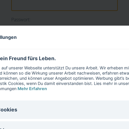
Passwort:
ellungen
 ein Freund fürs Leben.
auf unserer Webseite unterstützt Du unsere Arbeit. Wir erheben m
 können so die Wirkung unserer Arbeit nachweisen, erfahren etwa
erreichen, und können unser Angebot optimieren. Werbung gibt’s bei
istik Cookies, wenn Du damit einverstanden bist. Lies mehr in unse
immungen
Mehr Erfahren
Cookies
Von Forscher:innen
I
ies sind für den Betrieb der Website notwenig. Diese Cookies könne