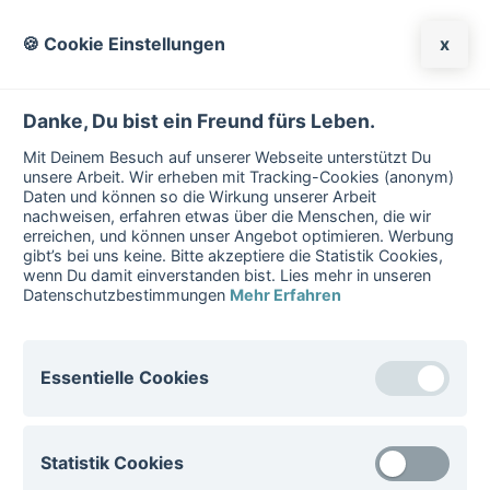
🍪 Cookie Einstellungen
x
Danke, Du bist ein Freund fürs Leben.
Mit Deinem Besuch auf unserer Webseite unterstützt Du
unsere Arbeit. Wir erheben mit Tracking-Cookies (anonym)
Daten und können so die Wirkung unserer Arbeit
nachweisen, erfahren etwas über die Menschen, die wir
erreichen, und können unser Angebot optimieren. Werbung
gibt’s bei uns keine. Bitte akzeptiere die Statistik Cookies,
wenn Du damit einverstanden bist. Lies mehr in unseren
Datenschutzbestimmungen
Mehr Erfahren
STAR
Essentielle Cookies
S
elf-
Essentielle Cookies sind für den Betrieb der Website
Injury
T
reatment
A
ssessment
R
ecove
Statistik Cookies
notwenig. Diese Cookies können nicht deaktiviert
ry
werden.