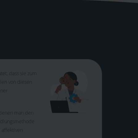
tet, dass sie zum
elen von diesen
iner
t denen man den
andlungsmethode
 affektiven