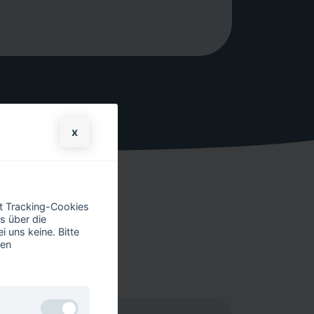
x
it Tracking-Cookies
s über die
 uns keine. Bitte
ren