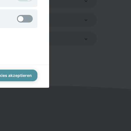
n nicht
Type
hung zu
Permanent cookie
Type
Permanent cookie
Permanent cookie
kies akzeptieren
Permanent cookie