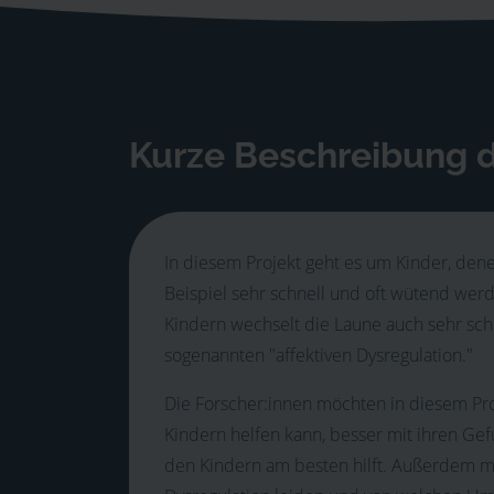
Kurze Beschreibung d
In diesem Projekt geht es um Kinder, dene
Beispiel sehr schnell und oft wütend wer
Kindern wechselt die Laune auch sehr schn
sogenannten "affektiven Dysregulation."
Die Forscher:innen möchten in diesem Pr
Kindern helfen kann, besser mit ihren G
den Kindern am besten hilft. Außerdem mö