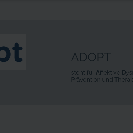
ADOPT
steht für
A
ffektive
D
ys
P
rävention und
T
herap