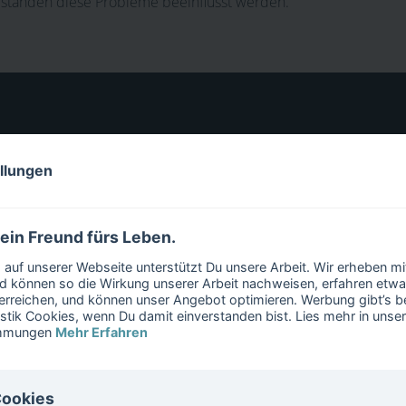
ständen diese Probleme beeinflusst werden.
ellungen
 ein Freund fürs Leben.
auf unserer Webseite unterstützt Du unsere Arbeit. Wir erheben m
 können so die Wirkung unserer Arbeit nachweisen, erfahren etwa
erreichen, und können unser Angebot optimieren. Werbung gibt’s bei
istik Cookies, wenn Du damit einverstanden bist. Lies mehr in unse
T-Projekt?
immungen
Mehr Erfahren
Cookies