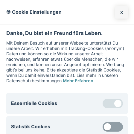
🍪 Cookie Einstellungen
x
Danke, Du bist ein Freund fürs Leben.
Mit Deinem Besuch auf unserer Webseite unterstützt Du
unsere Arbeit. Wir erheben mit Tracking-Cookies (anonym)
Daten und können so die Wirkung unserer Arbeit
nachweisen, erfahren etwas über die Menschen, die wir
erreichen, und können unser Angebot optimieren. Werbung
gibt’s bei uns keine. Bitte akzeptiere die Statistik Cookies,
wenn Du damit einverstanden bist. Lies mehr in unseren
Datenschutzbestimmungen
Mehr Erfahren
Benutzername:
Essentielle Cookies
Essentielle Cookies sind für den Betrieb der Website
Statistik Cookies
notwenig. Diese Cookies können nicht deaktiviert
Passwort:
werden.