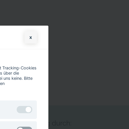
x
it Tracking-Cookies
s über die
 uns keine. Bitte
ren
nitiale Förderung durch:
n nicht