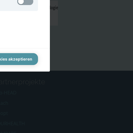
Type
hung zu
Permanent cookie
Type
Permanent cookie
Permanent cookie
kies akzeptieren
Permanent cookie
artnerprojekte
o-HEAD
ach
opt
OURHEALTH