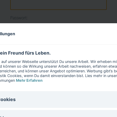
Passwort:
ellungen
 ein Freund fürs Leben.
auf unserer Webseite unterstützt Du unsere Arbeit. Wir erheben m
 können so die Wirkung unserer Arbeit nachweisen, erfahren etwa
erreichen, und können unser Angebot optimieren. Werbung gibt’s bei
istik Cookies, wenn Du damit einverstanden bist. Lies mehr in unse
immungen
Mehr Erfahren
Cookies
Von Forscher:innen
I
ies sind für den Betrieb der Website notwenig. Diese Cookies könne