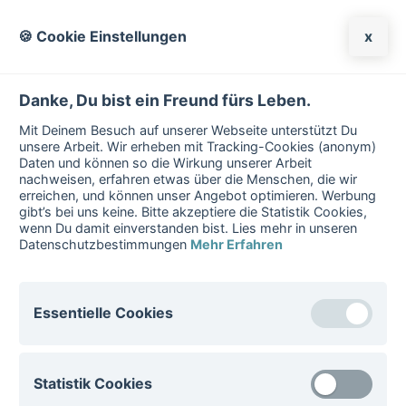
🍪 Cookie Einstellungen
x
Danke, Du bist ein Freund fürs Leben.
Mit Deinem Besuch auf unserer Webseite unterstützt Du
unsere Arbeit. Wir erheben mit Tracking-Cookies (anonym)
Daten und können so die Wirkung unserer Arbeit
nachweisen, erfahren etwas über die Menschen, die wir
erreichen, und können unser Angebot optimieren. Werbung
gibt’s bei uns keine. Bitte akzeptiere die Statistik Cookies,
wenn Du damit einverstanden bist. Lies mehr in unseren
Datenschutzbestimmungen
Mehr Erfahren
Benutzername:
Essentielle Cookies
Essentielle Cookies sind für den Betrieb der Website
Statistik Cookies
notwenig. Diese Cookies können nicht deaktiviert
Passwort:
werden.